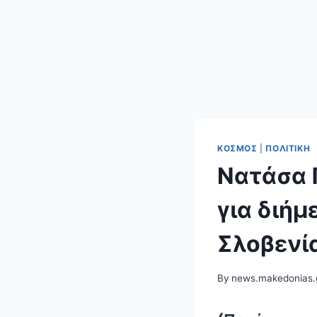
ΚΌΣΜΟΣ
|
ΠΟΛΙΤΙΚΉ
Νατάσα 
για διήμ
Σλοβενί
By
news.makedonias.