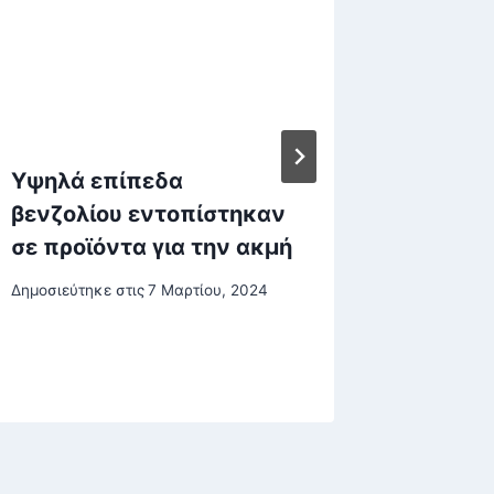
Υψηλά επίπεδα
Μέση Α
βενζολίου εντοπίστηκαν
επόμεν
σε προϊόντα για την ακμή
ιρανικ
Ισραήλ
Δημοσιεύτηκε στις
7 Μαρτίου, 2024
Δημοσιεύτη