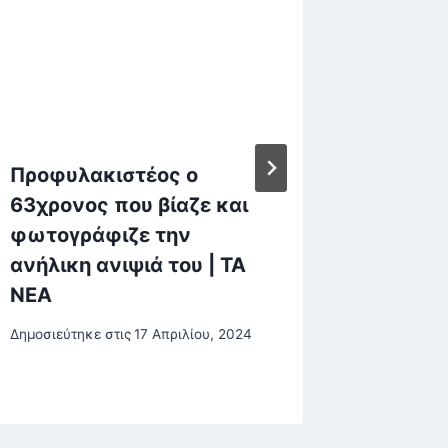
Προφυλακιστέος o
Vouche
63χρονος που βίαζε και
για τη
φωτογράφιζε την
Οι δικα
ανήλικη ανιψιά του | ΤΑ
επιδότ
ΝΕΑ
Δημοσιεύτη
2 Φεβρουα
Δημοσιεύτηκε στις
17 Απριλίου, 2024