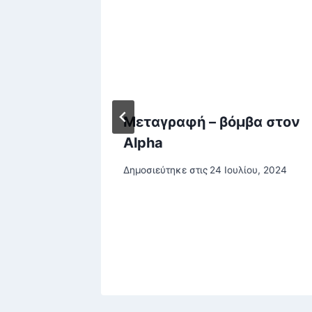
ραφίες
Μεταγραφή – βόμβα στον
νο
Alpha
ονύσου
Δημοσιεύτηκε στις
24 Ιουλίου, 2024
in.gr
στου, 2024