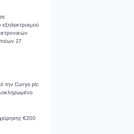
σε
υ εξηλεκτρισμού
εκτρονικών
ποίων 27
 την Currys plc
 ολοκληρωμένο
ιχείρησης €200