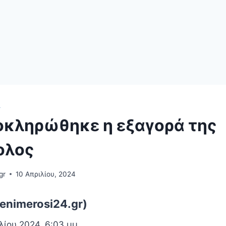
Α
οκληρώθηκε η εξαγορά της
ολος
gr
10 Απριλίου, 2024
enimerosi24.gr)
λίου 2024, 6:03 μμ