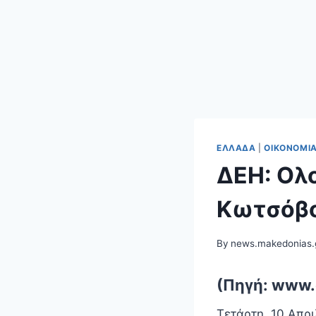
ΕΛΛΆΔΑ
|
ΟΙΚΟΝΟΜΊ
ΔΕΗ: Ολ
Κωτσόβ
By
news.makedonias.
(Πηγή: www.
Τετάρτη, 10 Απρι