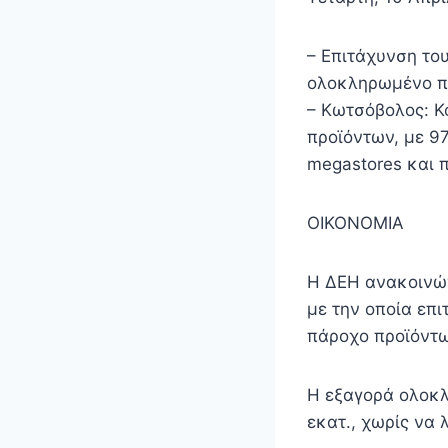
– Επιτάχυνση το
ολοκληρωμένο πά
– Κωτσόβολος: Κ
προϊόντων, με 9
megastores και 
ΟΙΚΟΝΟΜΙΑ
Η ΔΕΗ ανακοινών
με την οποία επ
πάροχο προϊόντω
Η εξαγορά ολοκλ
εκατ., χωρίς να