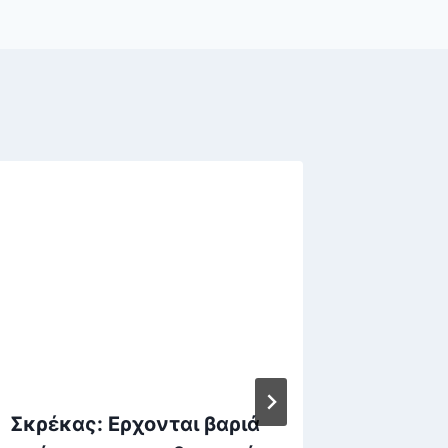
Σκρέκας: Ερχονται βαριά
Στέφαν