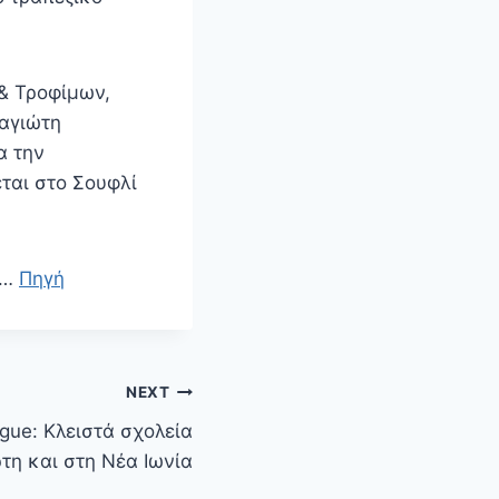
ις
& Τροφίμων,
ναγιώτη
α την
ται στο Σουφλί
ύ…
Πηγή
NEXT
gue: Κλειστά σχολεία
τη και στη Νέα Ιωνία