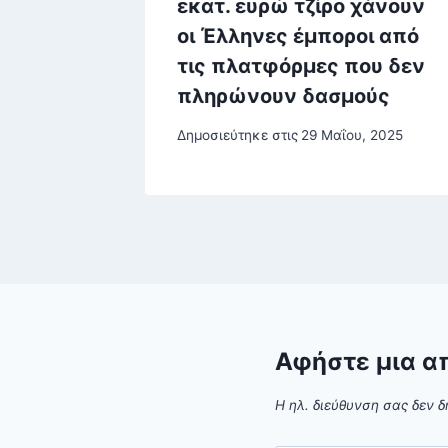
ί και
εκατ. ευρώ τζίρο χάνουν
οι Έλληνες έμποροι από
τις πλατφόρμες που δεν
πληρώνουν δασμούς
, 2024
Δημοσιεύτηκε στις
29 Μαΐου, 2025
Αφήστε μια α
Η ηλ. διεύθυνση σας δεν δ