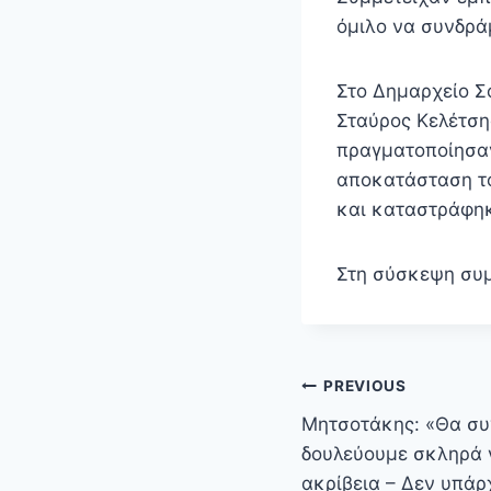
όμιλο ν
Στο Δημαρχείο Σ
Σταύρος Κελέτση
πραγματοποίησαν
αποκατάσταση το
και καταστράφηκ
Στη σύσκεψη συμ
Πλοήγηση
PREVIOUS
άρθρων
Μητσοτάκης: «Θα συ
δουλεύουμε σκληρά γ
ακρίβεια – Δεν υπάρ