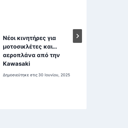
Νέοι κινητήρες για
Κατάρ:
μοτοσικλέτες και…
έμμεσε
αεροπλάνα από την
διαπρα
Kawasaki
ενδεχ
κατάπα
Δημοσιεύτηκε στις
30 Ιουνίου, 2025
μεταξύ
Δημοσιεύτη