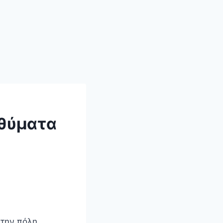
 θύματα
 την πόλη