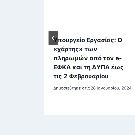
στ της
Υπουργείο Εργασίας: Ο
ΝΤ1
«χάρτης» των
πληρωμών από τον e-
ΕΦΚΑ και τη ΔΥΠΑ έως
στου, 2025
τις 2 Φεβρουαρίου
Δημοσιεύτηκε στις
28 Ιανουαρίου, 2024