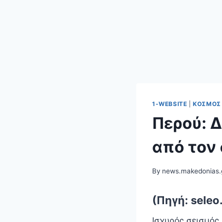
1-WEBSITE
|
ΚΌΣΜΟΣ
Περού: Δ
από τον 
By
news.makedonias.
(Πηγή: seleo
Ισχυρός σεισμός