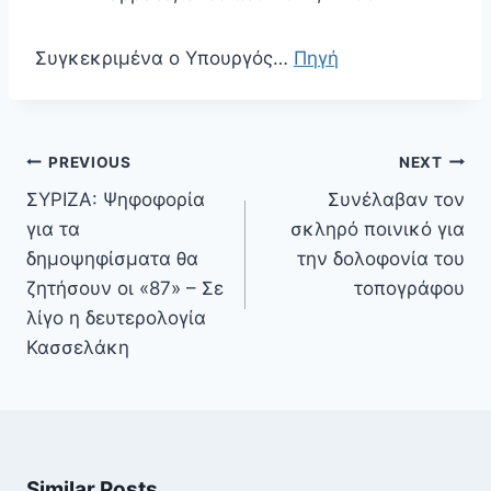
Συγκεκριμένα ο Υπουργός…
Πηγή
Πλοήγηση
PREVIOUS
NEXT
άρθρων
ΣΥΡΙΖΑ: Ψηφοφορία
Συνέλαβαν τον
για τα
σκληρό ποινικό για
δημοψηφίσματα θα
την δολοφονία του
ζητήσουν οι «87» – Σε
τοπογράφου
λίγο η δευτερολογία
Κασσελάκη
Similar Posts