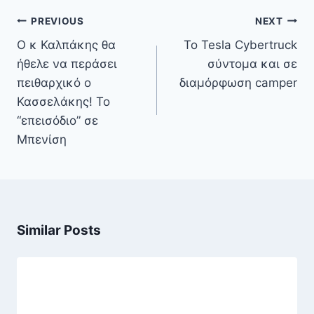
Πλοήγηση
PREVIOUS
NEXT
άρθρων
Ο κ Καλπάκης θα
Το Tesla Cybertruck
ήθελε να περάσει
σύντομα και σε
πειθαρχικό ο
διαμόρφωση camper
Κασσελάκης! To
“επεισόδιο” σε
Μπενίση
Similar Posts