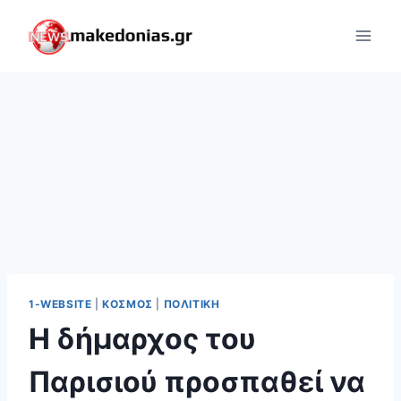
Skip
to
content
1-WEBSITE
|
ΚΌΣΜΟΣ
|
ΠΟΛΙΤΙΚΉ
Η δήμαρχος του
Παρισιού προσπαθεί να