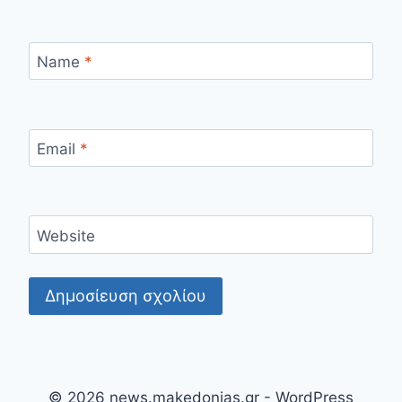
Name
*
Email
*
Website
© 2026 news.makedonias.gr - WordPress