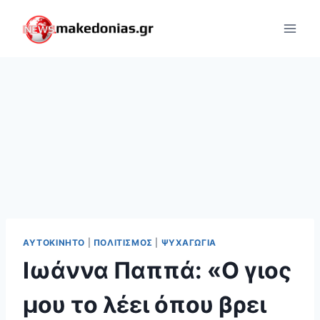
Skip
to
content
ΑΥΤΟΚΊΝΗΤΟ
|
ΠΟΛΙΤΙΣΜΌΣ
|
ΨΥΧΑΓΩΓΊΑ
Ιωάννα Παππά: «Ο γιος
μου το λέει όπου βρει