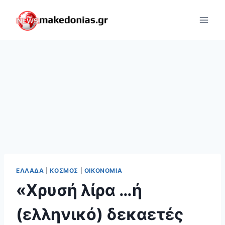
Skip
to
content
ΕΛΛΆΔΑ
|
ΚΌΣΜΟΣ
|
ΟΙΚΟΝΟΜΊΑ
«Xρυσή λίρα …ή
(ελληνικό) δεκαετές