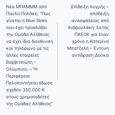
άρθρων
Νέα ΜΠΑΜΜΜ από
Επίδειξη πυγμής –
Παύλο Πολάκη: “Πως
απόδειξη
γίνεται η Blue Skies
ανασφάλειας από
που έχει προσλάβει
Ανδρουλάκη: Εκτός
την Ομαδα Αλήθειας
ΠΑΣΟΚ για έναν
να έχει ίδια διεύθυνση
χρόνο η Κατερίνα
και τηλέφωνο με τις
Μπατζελή – Έντονη
άλλες εταιρείες
αντίδραση Δούκα
Βαρβιτσιώτη –
Ολύμπιου; – “Η
Περιφέρεια
Πελοποννήσου έδωσε
σχεδόν 350.000 €
στους χρηματοδότες
της Ομάδας Αλήθειας”