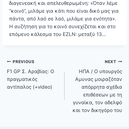
διαγενεακή και απελευθερωμένη: «Όταν λέμε
“κοινό”, μιλάμε για κάτι που είναι δικό μας για
πάντα, από λαό σε λαό, μιλάμε για ενότητα».
Η συζήτηση για το κοινό συνεχίζεται και στο
επόμενο κάλεσμα του EZLN: μεταξύ 13…
Πλοήγηση
PREVIOUS
NEXT
άρθρων
F1 GP Σ. Αραβίας: Ο
ΗΠΑ / Ο υπουργός
πραγματικός
Αμυνας μοιραζόταν
αντίπαλος (+video)
απόρρητα σχέδια
επιθέσεων με τη
γυναίκα, τον αδελφό
και τον δικηγόρο του