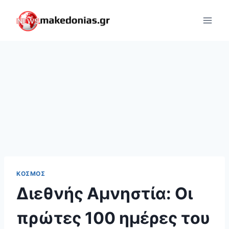
Skip
to
content
ΚΌΣΜΟΣ
Διεθνής Αμνηστία: Οι
πρώτες 100 ημέρες του