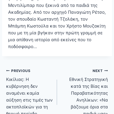
Μεντιλίμπαρ που ξεκινά από τα παιδιά της
Ακαδημίας. Από τον αρχηγό Παναγιώτη Ρέτσο,
τον σπουδαίο Κωσταντή Τζολάκη, τον
Μπάμπη Κωστούλα και τον Χρήστο Μουζακίτη
που με τη μία βγήκαν στην πρώτη γραμμή σε
μια απίθανη ιστορία από εκείνες που το
ποδόσφαιρο…
Πλοήγηση
PREVIOUS
NEXT
άρθρων
Κικίλιας: Η
Εθνική Στρατηγική
κυβέρνηση δεν
κατά της Βίας και
αναμένει καμία
Παραβατικότητας
αύξηση στις τιμές των
Ανηλίκων: «Να
ακτοπλοϊκών για τη
βάζουμε όρια στα
θερινή περίοδο
παιδιά μας»