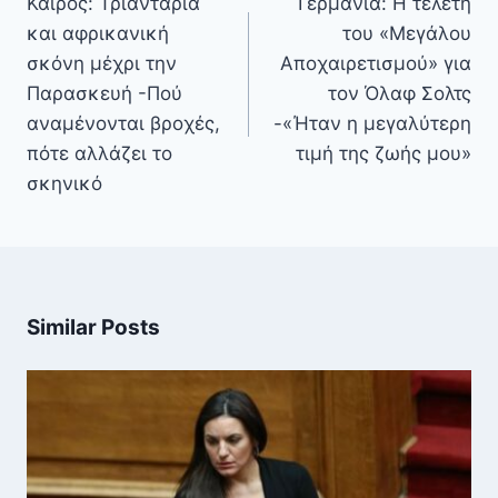
Καιρός: Τριαντάρια
Γερμανία: Η τελετή
και αφρικανική
του «Μεγάλου
σκόνη μέχρι την
Αποχαιρετισμού» για
Παρασκευή -Πού
τον Όλαφ Σολτς
αναμένονται βροχές,
-«Ήταν η μεγαλύτερη
πότε αλλάζει το
τιμή της ζωής μου»
σκηνικό
Similar Posts