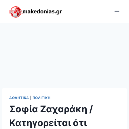
Skip
to
content
ΑΘΛΗΤΙΚΆ
|
ΠΟΛΙΤΙΚΉ
Σοφία Ζαχαράκη /
Κατηγορείται ότι