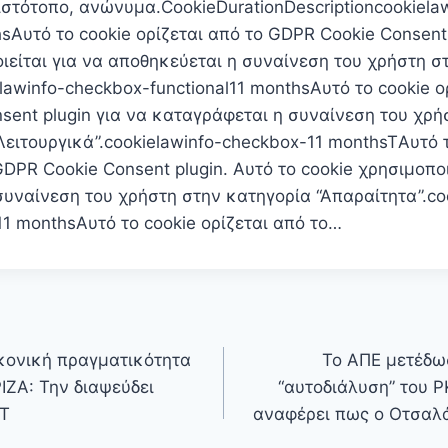
ιστότοπο, ανώνυμα.CookieDurationDescriptioncookiela
hsΑυτό το cookie ορίζεται από το GDPR Cookie Consent 
ιείται για να αποθηκεύεται η συναίνεση του χρήστη σ
ielawinfo-checkbox-functional11 monthsΑυτό το cookie ο
sent plugin για να καταγράφεται η συναίνεση του χρή
Λειτουργικά”.cookielawinfo-checkbox-11 monthsTΑυτό 
GDPR Cookie Consent plugin. Αυτό το cookie χρησιμοποι
υναίνεση του χρήστη στην κατηγορία “Απαραίτητα”.co
1 monthsΑυτό το cookie ορίζεται από το…
κονική πραγματικότητα
Το ΑΠΕ μετέδωσ
ΙΖΑ: Την διαψεύδει
“αυτοδιάλυση” του 
ΑΤ
αναφέρει πως ο Οτσαλά