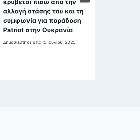
κρύβεται πίσω από την
ρεύματ
αλλαγή στάσης του και τη
για τις
συμφωνία για παράδοση
επιδοτ
Patriot στην Ουκρανία
Δημοσιεύτη
25 Σεπτεμβ
Δημοσιεύτηκε στις
15 Ιουλίου, 2025