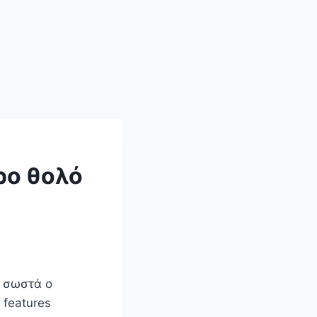
ρο θολό
ι σωστά ο
 features