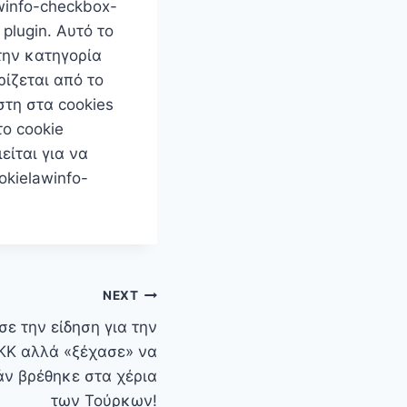
winfo-checkbox-
plugin. Αυτό το
την κατηγορία
ρίζεται από το
στη στα cookies
το cookie
είται για να
okielawinfo-
NEXT
ε την είδηση για την
ΡΚΚ αλλά «ξέχασε» να
ν βρέθηκε στα χέρια
των Τούρκων!