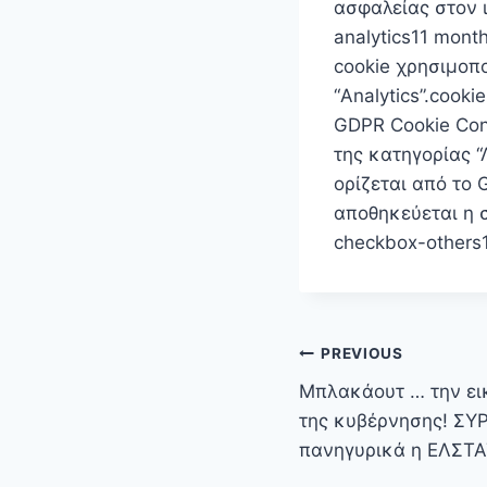
ασφαλείας στον 
analytics11 mont
cookie χρησιμοπο
“Analytics”.cook
GDPR Cookie Con
της κατηγορίας “
ορίζεται από το 
αποθηκεύεται η σ
checkbox-others1
Πλοήγηση
PREVIOUS
άρθρων
Μπλακάουτ … την ει
της κυβέρνησης! ΣΥΡ
πανηγυρικά η ΕΛΣΤ