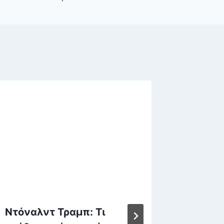
Ντόναλντ Τραμπ: Τι
Νέοι λ