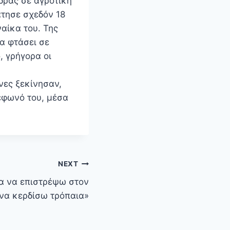
δρας σε αγροτική
τησε σχεδόν 18
αίκα του. Της
α φτάσει σε
, γρήγορα οι
νες ξεκίνησαν,
έφωνό του, μέσα
NEXT
α να επιστρέψω στον
να κερδίσω τρόπαια»