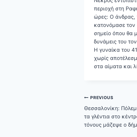
Νεκρός εντοπίστ
περιοχή στη Ραφ
ώρες: Ο άνδρας, 
κατονόμασε τον 
σημείο όπου θα 
δυνάμεις του το
Η γυναίκα του 4
χωρίς αποτέλεσμ
στα αίματα και 
Πλοήγηση
PREVIOUS
άρθρων
Θεσσαλονίκη: Πόλεμ
τα γλέντια στο κέντ
τόνους μάζεψε ο δή