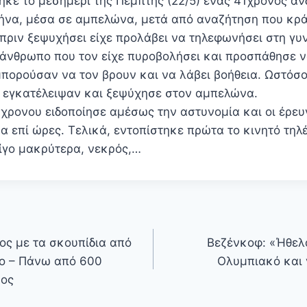
ηκε το μεσημέρι της Πέμπτης (22/5) ένας 41χρονος άν
ήνα, μέσα σε αμπελώνα, μετά από αναζήτηση που κρά
πριν ξεψυχήσει είχε προλάβει να τηλεφωνήσει στη γυν
άνθρωπο που τον είχε πυροβολήσει και προσπάθησε ν
μπορούσαν να τον βρουν και να λάβει βοήθεια. Ωστόσο
ν εγκατέλειψαν και ξεψύχησε στον αμπελώνα.
1χρονου ειδοποίησε αμέσως την αστυνομία και οι έρευ
α επί ώρες. Τελικά, εντοπίστηκε πρώτα το κινητό τηλ
λίγο μακρύτερα, νεκρός,…
ος με τα σκουπίδια από
Βεζένκοφ: «Ήθελ
ρο – Πάνω από 600
Ολυμπιακό και 
μος