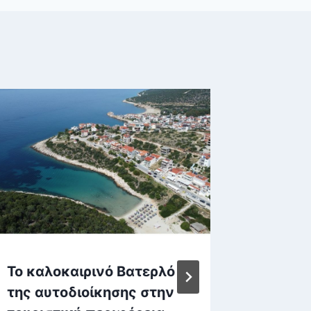
Το καλοκαιρινό Βατερλό
Η Zend
της αυτοδιοίκησης στην
παράστ