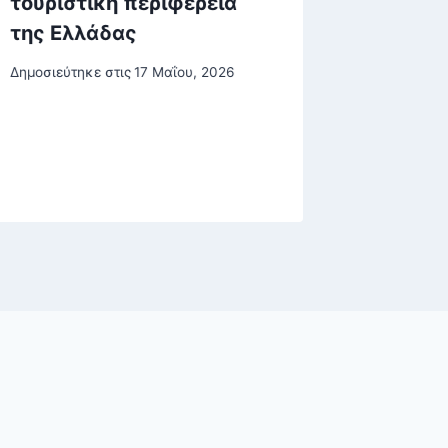
τουριστική περιφέρεια
πρεμιέ
της Ελλάδας
«Οδύσσ
Εντυπ
Δημοσιεύτηκε στις
17 Μαΐου, 2026
σύγχρο
Δημοσιεύτη