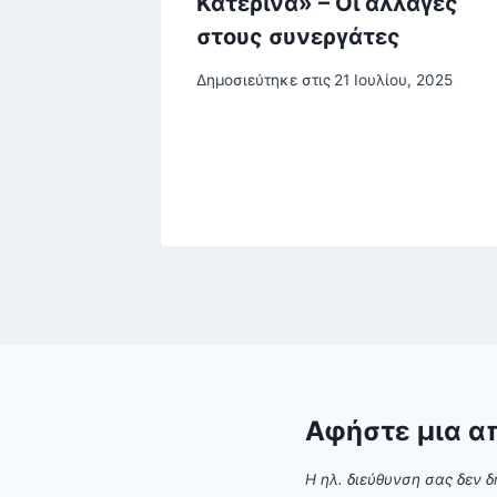
με
Κατερίνα» – Οι αλλαγές
ο
στους συνεργάτες
 –
Δημοσιεύτηκε στις
21 Ιουλίου, 2025
το
βρίου, 2025
Αφήστε μια α
Η ηλ. διεύθυνση σας δεν δ