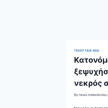
ΤΕΛΕΥΤΑΊΑ ΝΈΑ
Κατονόμ
ξεψυχήσ
νεκρός 
By
news.makedonias.