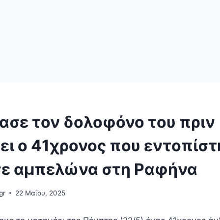
ασε τον δολοφόνο του πριν
ει ο 41χρονος που εντοπίστ
σε αμπελώνα στη Ραφήνα
gr
22 Μαΐου, 2025