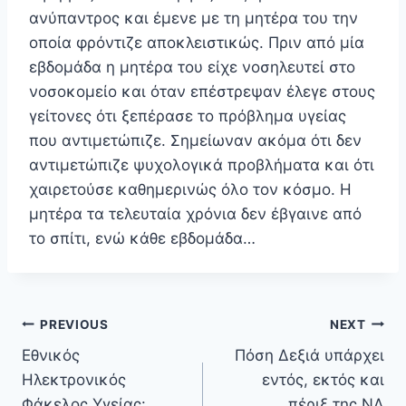
ανύπαντρος και έμενε με τη μητέρα του την
οποία φρόντιζε αποκλειστικώς. Πριν από μία
εβδομάδα η μητέρα του είχε νοσηλευτεί στο
νοσοκομείο και όταν επέστρεψαν έλεγε στους
γείτονες ότι ξεπέρασε το πρόβλημα υγείας
που αντιμετώπιζε. Σημείωναν ακόμα ότι δεν
αντιμετώπιζε ψυχολογικά προβλήματα και ότι
χαιρετούσε καθημερινώς όλο τον κόσμο. Η
μητέρα τα τελευταία χρόνια δεν έβγαινε από
το σπίτι, ενώ κάθε εβδομάδα…
Πλοήγηση
PREVIOUS
NEXT
άρθρων
Εθνικός
Πόση Δεξιά υπάρχει
Ηλεκτρονικός
εντός, εκτός και
Φάκελος Υγείας:
πέριξ της ΝΔ