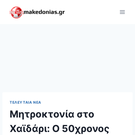
Skip
to
content
ΤΕΛΕΥΤΑΊΑ ΝΈΑ
Μητροκτονία στο
Χαϊδάρι: Ο 50χρονος