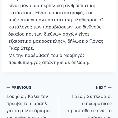
είναι μόνο μια περίπλοκη ανθρωπιστική
κατάσταση. Είναι μια καταστροφή, και
πρόκειται για αντικατάσταση πληθυσμού. Ο
κατάλογος των παραβιάσεων του διεθνούς
δικαίου και των διεθνών αρχών είναι
εξαιρετικά μακροσκελής», δήλωσε ο Γιόνας
Γκαρ Στέρε.
Με την παρέμβασή του ο Νορβηγός
πρωθυπουργός απάντησε σε δήλωση…
Πλοήγηση
PREVIOUS
NEXT
άρθρων
Σουηδία / Καλεί τον
Γάζα / Σε τέλμα οι
πρέσβη του Ισραήλ
διπλωματικές
για το μπλοκάρισμα
προσπάθειες ενώ το
της ανθρωπιστικής
δράμα των