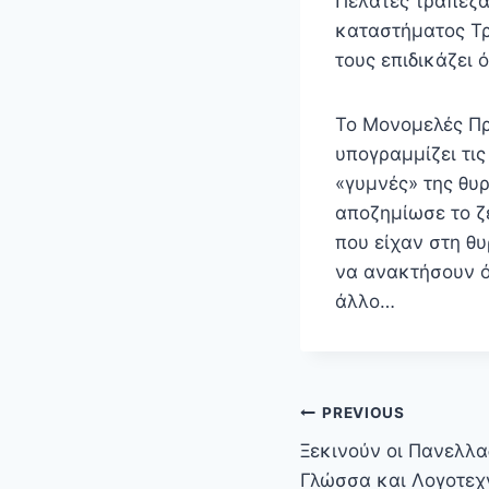
Πελάτες τράπεζας
καταστήματος Τρ
τους επιδικάζει 
Το Μονομελές Πρ
υπογραμμίζει τι
«γυμνές» της θυρ
αποζημίωσε το ζ
που είχαν στη θ
να ανακτήσουν ό
άλλο…
Πλοήγηση
PREVIOUS
άρθρων
Ξεκινούν οι Πανελλα
Γλώσσα και Λογοτεχ