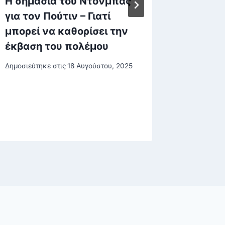
Η σημασία του Ντονμπάς
Η αριθ
για τον Πούτιν – Γιατί
μέλλοντ
μπορεί να καθορίσει την
μείωση
έκβαση του πολέμου
δυναμι
εκατομ
Δημοσιεύτηκε στις
18 Αυγούστου, 2025
Δημοσιεύτη