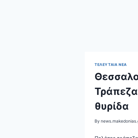
ΤΕΛΕΥΤΑΊΑ ΝΈΑ
Θεσσαλο
Τράπεζα
θυρίδα
By
news.makedonias.