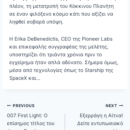
πλέον, τη μετατροπή του Κόκκινου Πλανήτη
σε έναν φιλόξενο κόσμο κάτι που αξίζει να
ληφθεί σοβαρά υπόψη.
Η Erika DeBenedictis, CEO της Pioneer Labs
και επικεφαλής συγγραφέας της μελέτης,
υποστηρίζει ότι τριάντα χρόνια πριν το
εγχείρημα ήταν απλά αδύνατο. Σήμερα όμως,
μέσα από τεχνολογίες όπως το Starship της
SpaceX και…
Πλοήγηση
PREVIOUS
NEXT
άρθρων
007 First Light: Ο
Εξερράγη η Αίτνα!
επίσημος τίτλος του
Δείτε εντυπωσιακό