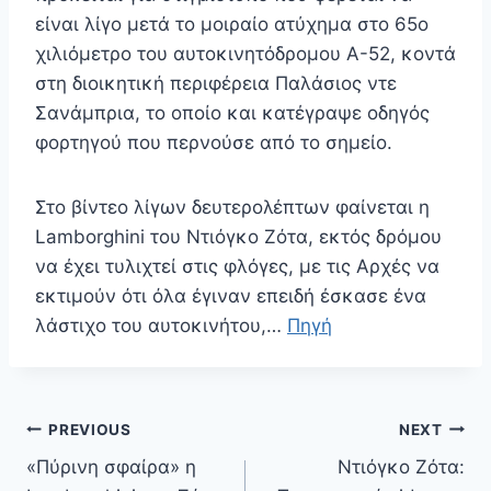
είναι λίγο μετά το μοιραίο ατύχημα στο 65ο
χιλιόμετρο του αυτοκινητόδρομου Α-52, κοντά
στη διοικητική περιφέρεια Παλάσιος ντε
Σανάμπρια, το οποίο και κατέγραψε οδηγός
φορτηγού που περνούσε από το σημείο.
Στο βίντεο λίγων δευτερολέπτων φαίνεται η
Lamborghini του Ντιόγκο Ζότα, εκτός δρόμου
να έχει τυλιχτεί στις φλόγες, με τις Αρχές να
εκτιμούν ότι όλα έγιναν επειδή έσκασε ένα
λάστιχο του αυτοκινήτου,…
Πηγή
Πλοήγηση
PREVIOUS
NEXT
άρθρων
«Πύρινη σφαίρα» η
Ντιόγκο Ζότα: