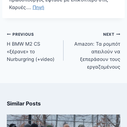
Καρυές….
Πηγή
Πλοήγηση
PREVIOUS
NEXT
άρθρων
Η BMW M2 CS
Amazon: Τα ρομπότ
«ξέρανε» το
απειλούν να
Nurburgring (+video)
ξεπεράσουν τους
εργαζομένους
Similar Posts