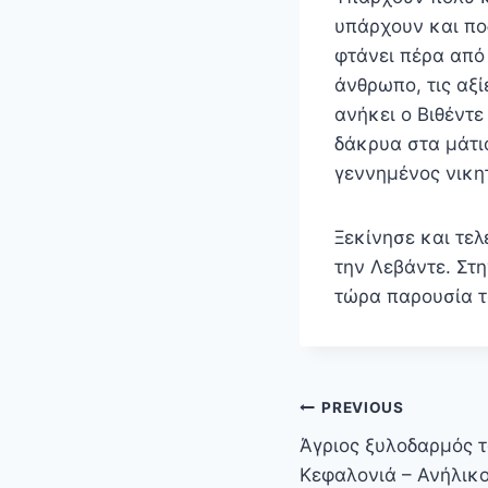
υπάρχουν και πο
φτάνει πέρα από 
άνθρωπο, τις αξί
ανήκει ο Βιθέντ
δάκρυα στα μάτι
γεννημένος νικη
Ξεκίνησε και τελ
την Λεβάντε. Στ
τώρα παρουσία τ
Πλοήγηση
PREVIOUS
άρθρων
Άγριος ξυλοδαρμός 
Κεφαλονιά – Ανήλικ