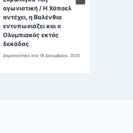
αγωνιστική / Η Χάποελ
μαζί θ
αντέχει, η Βαλένθια
αγώνα 
εντυπωσιάζει και ο
είναι ε
Ολυμπιακός εκτός
είναι ε
δεκάδας
Δημοσιεύτη
Δημοσιεύτηκε στις
18 Δεκεμβρίου, 2025