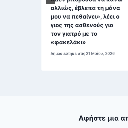
διήμερο
αλλιώς, έβλεπα τη μάνα
κικά
μου να πεθαίνει», λέει ο
οτάκη-
γιος της ασθενούς για
τον γιατρό με το
«φακελάκι»
Δημοσιεύτηκε στις
21 Μαΐου, 2026
Αφήστε μια α