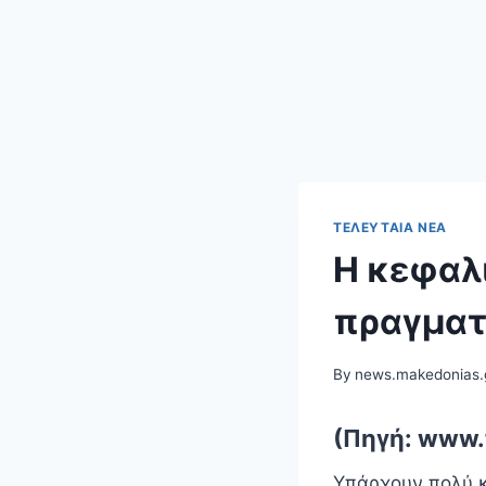
ΤΕΛΕΥΤΑΊΑ ΝΈΑ
Η κεφαλι
πραγματ
By
news.makedonias.
(Πηγή: www.
Υπάρχουν πολύ κ