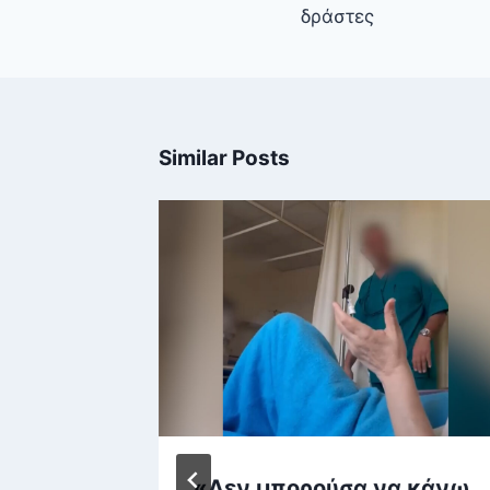
δράστες
Similar Posts
τη Νέα
«Δεν μπορούσα να κάνω