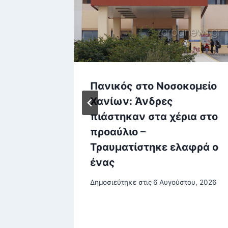
ις στις
Πανικός στο Νοσοκομείο
α τα
Χανίων: Άνδρες
ε
πιάστηκαν στα χέρια στο
προαύλιο –
Τραυματίστηκε ελαφρά ο
ένας
σεις
Δημοσιεύτηκε στις
6 Αυγούστου, 2026