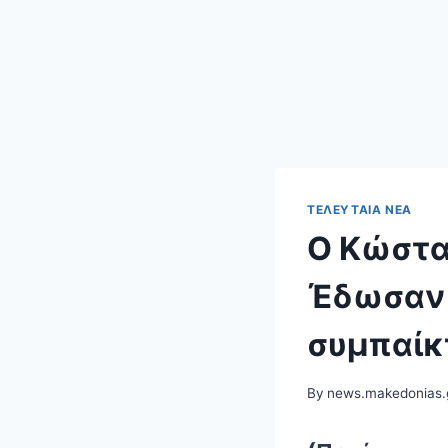
ΤΕΛΕΥΤΑΊΑ ΝΈΑ
Ο Κώστας
Έδωσαν 
συμπαίκ
By
news.makedonias.