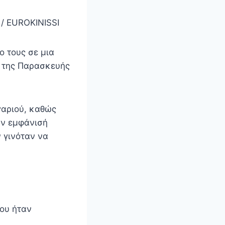
/ EUROKINISSI
ο τους σε μια
α της Παρασκευής
γαριού, καθώς
ην εμφάνισή
 γινόταν να
του ήταν