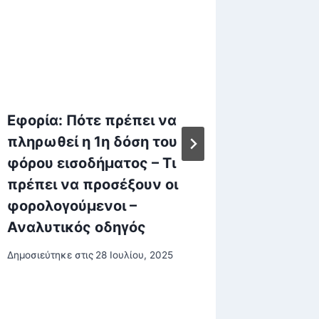
Εφορία: Πότε πρέπει να
Ο Βερβ
πληρωθεί η 1η δόση του
Έκθεση
φόρου εισοδήματος – Τι
τις θε
πρέπει να προσέξουν οι
για τα 
φορολογούμενοι –
παραγγε
Αναλυτικός οδηγός
Δημοσιεύτη
Δημοσιεύτηκε στις
28 Ιουλίου, 2025