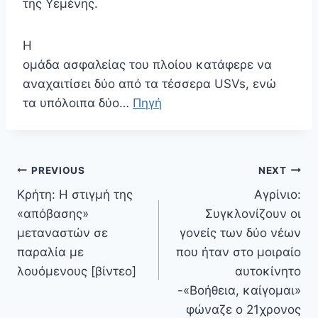
της Υεμένης.
Η
ομάδα ασφαλείας του πλοίου κατάφερε να
αναχαιτίσει δύο από τα τέσσερα USVs, ενώ
τα υπόλοιπα δύο…
Πηγή
Πλοήγηση
PREVIOUS
NEXT
άρθρων
Κρήτη: Η στιγμή της
Αγρίνιο:
«απόβασης»
Συγκλονίζουν οι
μεταναστών σε
γονείς των δύο νέων
παραλία με
που ήταν στο μοιραίο
λουόμενους [βίντεο]
αυτοκίνητο
-«Βοήθεια, καίγομαι»
φώναζε ο 21χρονος