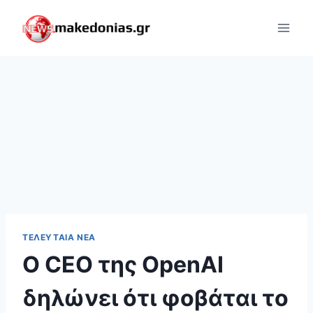
Skip
to
content
ΤΕΛΕΥΤΑΊΑ ΝΈΑ
Ο CEO της OpenAI
δηλώνει ότι φοβάται το