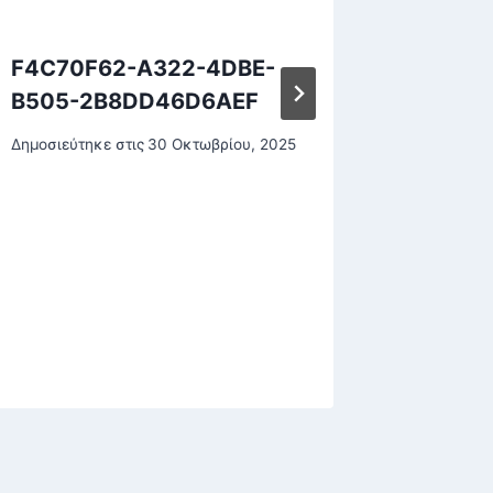
F4C70F62-A322-4DBE-
ΗΠΑ: Σ
B505-2B8DD46D6AEF
αεροσκ
Κεντάκ
Δημοσιεύτηκε στις
30 Οκτωβρίου, 2025
τρεις ν
τραυμα
Δημοσιεύτη