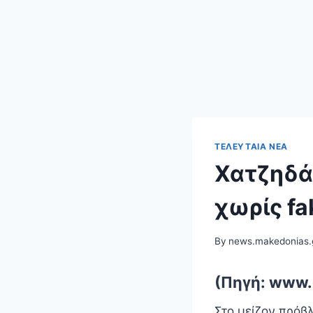
ΤΕΛΕΥΤΑΊΑ ΝΈΑ
Χατζηδάκ
χωρίς fa
By
news.makedonias.
(Πηγή: www.
Στο μείζον πρόβ