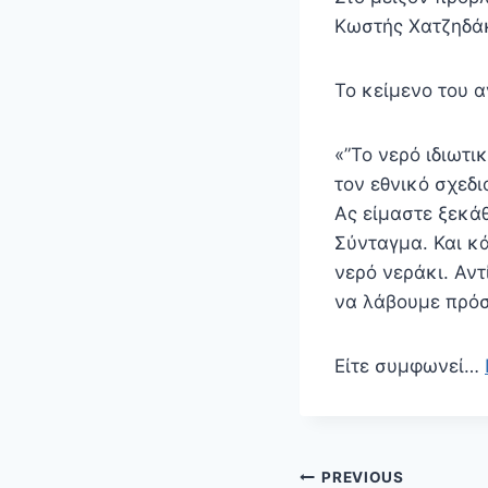
Κωστής Χατζηδάκη
Το κείμενο του α
«”To νερό ιδιωτι
τον εθνικό σχεδι
Ας είμαστε ξεκάθ
Σύνταγμα. Και κά
νερό νεράκι. Αντ
να λάβουμε πρόσ
Είτε συμφωνεί…
Πλοήγηση
PREVIOUS