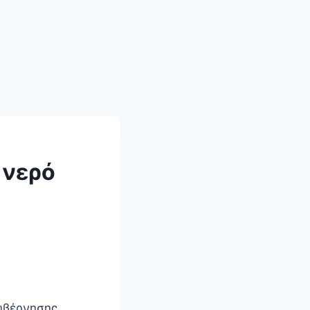
 νερό
κυβέρνησης