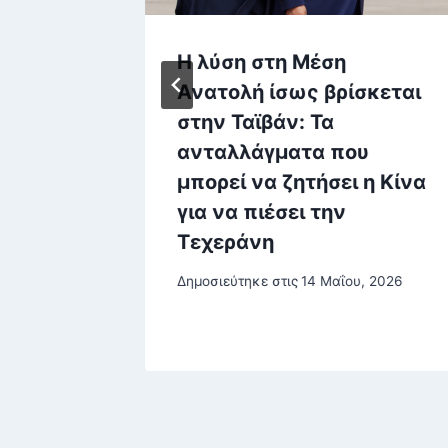
α είναι
Η λύση στη Μέση
Ανατολή ίσως βρίσκεται
στην Ταϊβάν: Τα
» λέει
ανταλλάγματα που
ονου
μπορεί να ζητήσει η Κίνα
για να πιέσει την
έσα
Τεχεράνη
Δημοσιεύτηκε στις
14 Μαΐου, 2026
ρίου, 2026