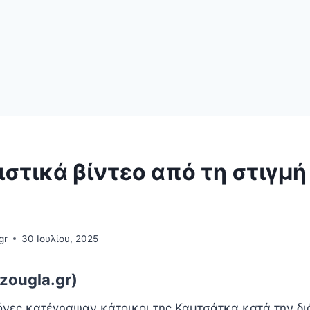
στικά βίντεο από τη στιγμή
gr
30 Ιουλίου, 2025
zougla.gr)
όνες κατέγραψαν κάτοικοι της Καμτσάτκα κατά την δι