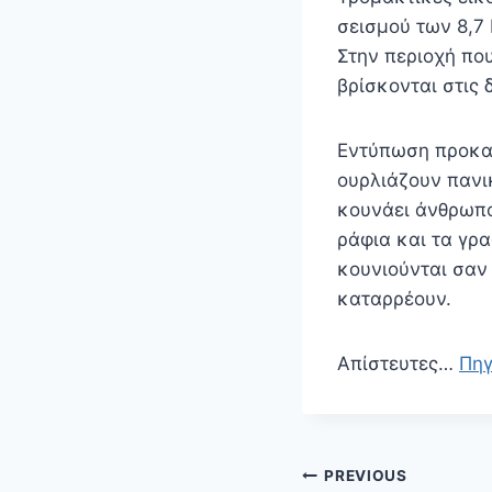
σεισμού των 8,7
Στην περιοχή πο
βρίσκονται στις 
Εντύπωση προκαλε
ουρλιάζουν πανι
κουνάει άνθρωπο
ράφια και τα γρ
κουνιούνται σαν
καταρρέουν.
Απίστευτες…
Πη
Πλοήγηση
PREVIOUS