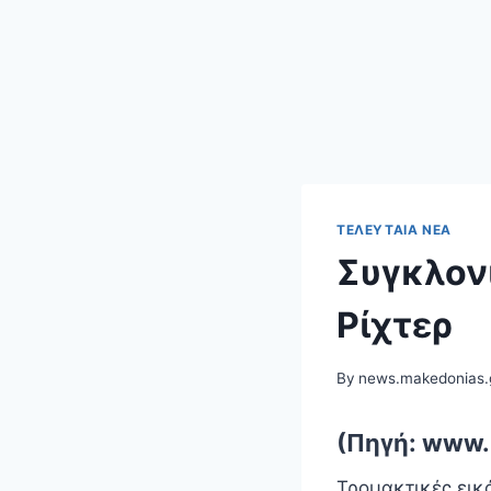
ΤΕΛΕΥΤΑΊΑ ΝΈΑ
Συγκλονι
Ρίχτερ
By
news.makedonias.
(Πηγή: www.
Τρομακτικές εικ