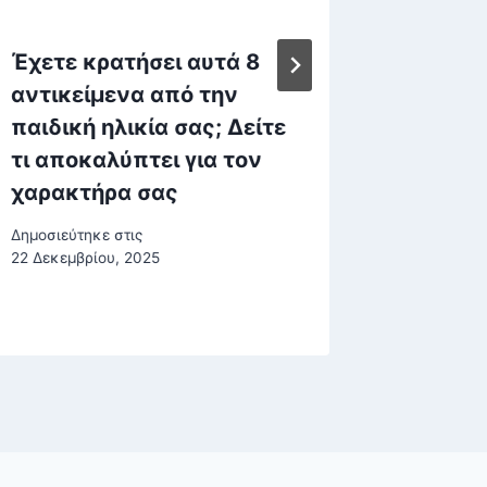
Έχετε κρατήσει αυτά 8
«Καμπα
αντικείμενα από την
την αύ
παιδική ηλικία σας; Δείτε
μετάδο
τι αποκαλύπτει για τον
μεταδ
χαρακτήρα σας
νοσημ
Δημοσιεύτηκε στις
Δημοσιεύτη
22 Δεκεμβρίου, 2025