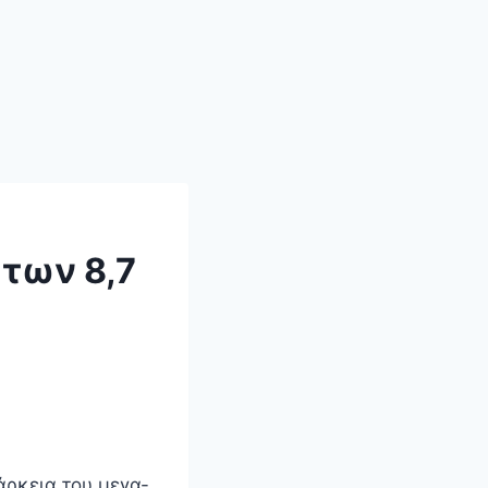
 των 8,7
άρκεια του μεγα-