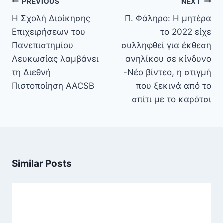
Πλοήγηση
PREVIOUS
NEXT
άρθρων
Η Σχολή Διοίκησης
Π. Φάληρο: Η μητέρα
Επιχειρήσεων του
το 2022 είχε
Πανεπιστημίου
συλληφθεί για έκθεση
Λευκωσίας λαμβάνει
ανηλίκου σε κίνδυνο
τη Διεθνή
-Νέο βίντεο, η στιγμή
Πιστοποίηση AACSB
που ξεκινά από το
σπίτι με το καρότσι
Similar Posts