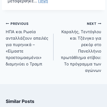
μεταφέρθηκε…
Πηγή
Πλοήγηση
PREVIOUS
NEXT
άρθρων
ΗΠΑ και Ρωσία
Καραλής, Τεντόγλου
ανταλλάζουν απειλές
και Τζένγκο για
για πυρηνικά –
ρεκόρ στο
«Είμαστε
Πανελλήνιο
προετοιμασμένοι»
πρωτάθλημα στίβου:
διαμηνύει ο Τραμπ
Το πρόγραμμα των
αγώνων
Similar Posts