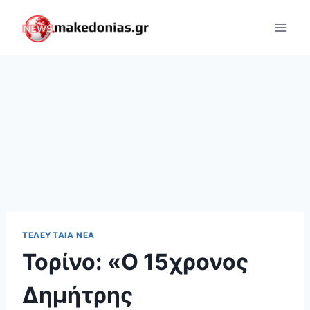
Skip
to
content
ΤΕΛΕΥΤΑΊΑ ΝΈΑ
Τορίνο: «Ο 15χρονος
Δημήτρης