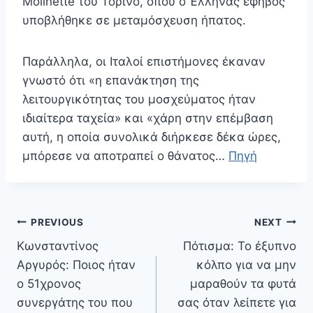
Molinette του Τορίνο, όπου ο Έλληνας έφηβος
υποβλήθηκε σε μεταμόσχευση ήπατος.
Παράλληλα, οι Ιταλοί επιστήμονες έκαναν
γνωστό ότι «η επανάκτηση της
λειτουργικότητας του μοσχεύματος ήταν
ιδιαίτερα ταχεία» και «χάρη στην επέμβαση
αυτή, η οποία συνολικά διήρκεσε δέκα ώρες,
μπόρεσε να αποτραπεί ο θάνατος…
Πηγή
Πλοήγηση
PREVIOUS
NEXT
άρθρων
Κωνσταντίνος
Πότισμα: Το έξυπνο
Αργυρός: Ποιος ήταν
κόλπο για να μην
ο 51χρονος
μαραθούν τα φυτά
συνεργάτης του που
σας όταν λείπετε για