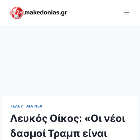
Skip
to
content
ΤΕΛΕΥΤΑΊΑ ΝΈΑ
Λευκός Οίκος: «Οι νέοι
δασμοί Τραμπ είναι