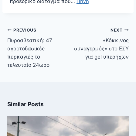
προεδρικό διάταγμα που…
Πηγή
Πλοήγηση
PREVIOUS
NEXT
άρθρων
Πυροσβεστική: 47
«Κόκκινος
αγροτοδασικές
συναγερμός» στο ΕΣΥ
πυρκαγιές το
για gel υπερήχων
τελευταίο 24ωρο
Similar Posts