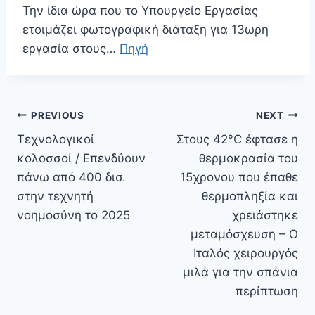
Την ίδια ώρα που το Υπουργείο Εργασίας
ετοιμάζει φωτογραφική διάταξη για 13ωρη
εργασία στους…
Πηγή
Πλοήγηση
PREVIOUS
NEXT
άρθρων
Τεχνολογικοί
Στους 42°C έφτασε η
κολοσσοί / Επενδύουν
θερμοκρασία του
πάνω από 400 δισ.
15χρονου που έπαθε
στην τεχνητή
θερμοπληξία και
νοημοσύνη το 2025
χρειάστηκε
μεταμόσχευση – Ο
Ιταλός χειρουργός
μιλά για την σπάνια
περίπτωση