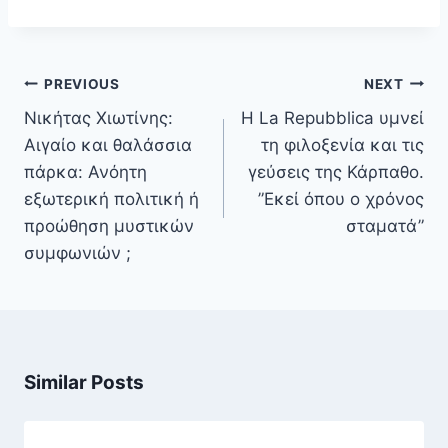
Πλοήγηση
PREVIOUS
NEXT
άρθρων
Νικήτας Χιωτίνης:
Η La Repubblica υμνεί
Αιγαίο και θαλάσσια
τη φιλοξενία και τις
πάρκα: Ανόητη
γεύσεις της Κάρπαθο.
εξωτερική πολιτική ή
”Εκεί όπου ο χρόνος
προώθηση μυστικών
σταματά”
συμφωνιών ;
Similar Posts