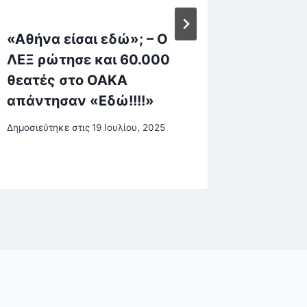
«Αθήνα είσαι εδώ»; – Ο
Πεπόνι
ΛΕΞ ρώτησε και 60.000
είναι π
θεατές στο ΟΑΚΑ
έχει π
απάντησαν «Εδώ!!!!»
θερμίδ
Δημοσιεύτηκε στις
19 Ιουλίου, 2025
Δημοσιεύτη