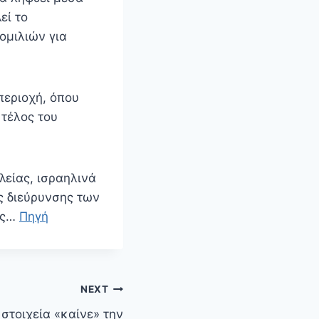
εί το
ομιλιών για
περιοχή, όπου
 τέλος του
είας, ισραηλινά
ς διεύρυνσης των
ας…
Πηγή
NEXT
στοιχεία «καίνε» την