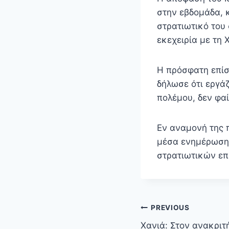
στην εβδομάδα, 
στρατιωτικό του
εκεχειρία με τη 
Η πρόσφατη επίσ
δήλωσε ότι εργάζ
πολέμου, δεν φαί
Εν αναμονή της 
μέσα ενημέρωσης
στρατιωτικών επ
Πλοήγηση
PREVIOUS
άρθρων
Χανιά: Στον ανακριτ