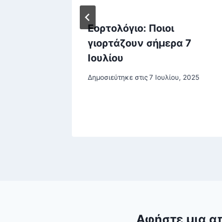
φ
Εορτολόγιο: Ποιοι
η
γιορτάζουν σήμερα 7
ίου
Ιουλίου
Στενά
Δημοσιεύτηκε στις
7 Ιουλίου, 2025
υ, 2026
Αφήστε μια α