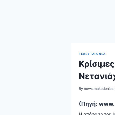
ΤΕΛΕΥΤΑΊΑ ΝΈΑ
Κρίσιμες
Νετανιά
By
news.makedonias.
(Πηγή: www.i
Η απόφαση του Ι