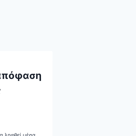
 απόφαση
ς
α ληφθεί μέσα