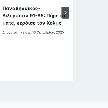
Παναθηναϊκός-
Κρήτη:
Βιλερμπάν 91-85: Πήρε το
το τέλ
ματς, κέρδισε τον Χολμς
το κλε
σχολεί
Δημοσιεύτηκε στις
16 Οκτωβρίου, 2025
Δημοσιεύτη