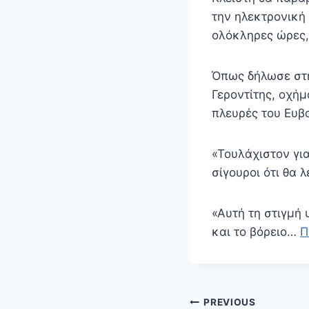
την ηλεκτρονική
ολόκληρες ώρες
Όπως δήλωσε στη
Γεροντίτης, οχήμ
πλευρές του Ευβο
«Τουλάχιστον για
σίγουροι ότι θα 
«Αυτή τη στιγμή
και το βόρειο…
Π
Πλοήγηση
PREVIOUS