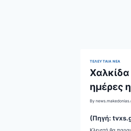
ΤΕΛΕΥΤΑΊΑ ΝΈΑ
Χαλκίδα 
ημέρες η
By
news.makedonias.
(Πηγή: tvxs.
Κλειστή θα παραμ