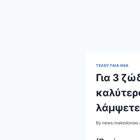
ΤΕΛΕΥΤΑΊΑ ΝΈΑ
Για 3 ζώ
καλύτερο
λάμψετε
By
news.makedonias.