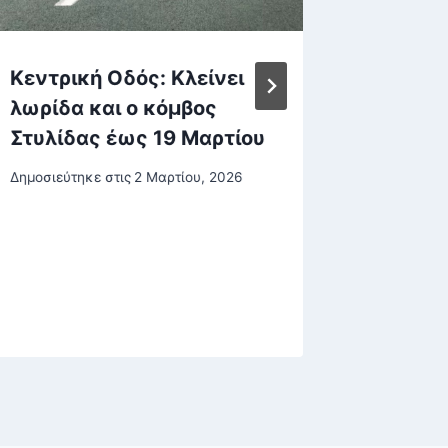
Κεντρική Οδός: Κλείνει
Βαρθολ
λωρίδα και ο κόμβος
Θεσσαλ
Στυλίδας έως 19 Μαρτίου
ο δεσμ
Οικουμ
Δημοσιεύτηκε στις
2 Μαρτίου, 2026
Πατρια
μοναχι
σαρκός
Δημοσιεύτη