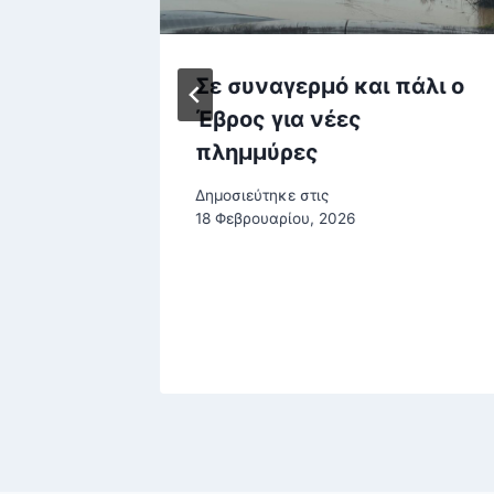
ιου:
Σε συναγερμό και πάλι ο
ι να με
Έβρος για νέες
, είναι
πλημμύρες
Δημοσιεύτηκε στις
τα
18 Φεβρουαρίου, 2026
ρίου, 2025