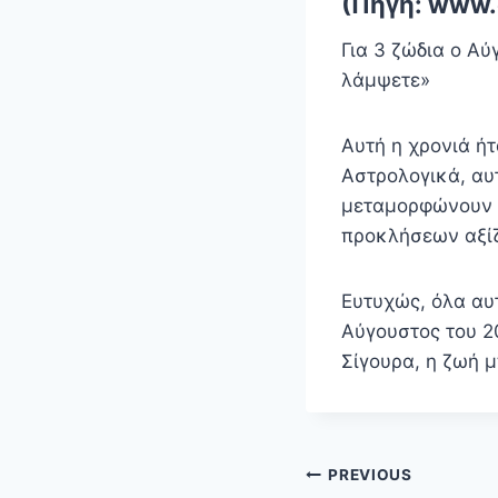
(Πηγή: www.
Για 3 ζώδια ο Αύ
λάμψετε»
Αυτή η χρονιά ή
Αστρολογικά, αυ
μεταμορφώνουν τ
προκλήσεων αξίζο
Ευτυχώς, όλα αυ
Αύγουστος του 20
Σίγουρα, η ζωή 
Πλοήγηση
PREVIOUS