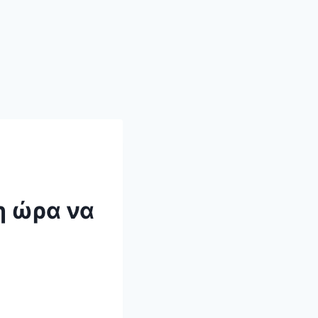
η ώρα να