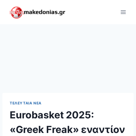
Skip
to
content
ΤΕΛΕΥΤΑΊΑ ΝΈΑ
Eurobasket 2025:
«Greek Freak» εναντίον