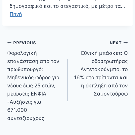
δημογραφικό και το στεγαστικό, με μέτρα τα…
Πηγή
Πλοήγηση
PREVIOUS
NEXT
άρθρων
Φορολογική
Εθνική μπάσκετ: Ο
επανάσταση από τον
οδοστρωτήρας
πρωθυπουργό:
Αντετοκούνμπο, το
Μηδενικός φόρος για
16% στα τρίποντα και
νέους έως 25 ετών,
η έκπληξη από τον
μειώσεις ΕΝΦΙΑ
Σαμοντούροφ
-Αυξήσεις για
671.000
συνταξιούχους