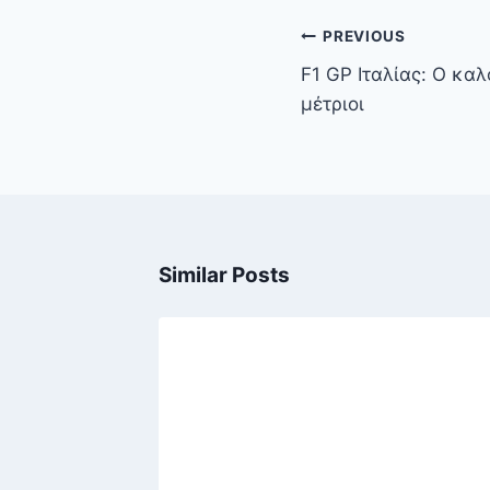
Πλοήγηση
PREVIOUS
άρθρων
F1 GP Ιταλίας: Ο καλ
μέτριοι
Similar Posts