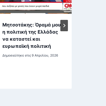
Μητσοτάκης: Όραμά μου
Βελόπο
η πολιτική της Ελλάδας
έκαναν
να καταστεί και
Τραμπ 
ευρωπαϊκή πολιτική
Ελλάδα
αποτέλ
Δημοσιεύτηκε στις
9 Απριλίου, 2026
παίρνε
Δημοσιεύτη
26 Σεπτεμβ