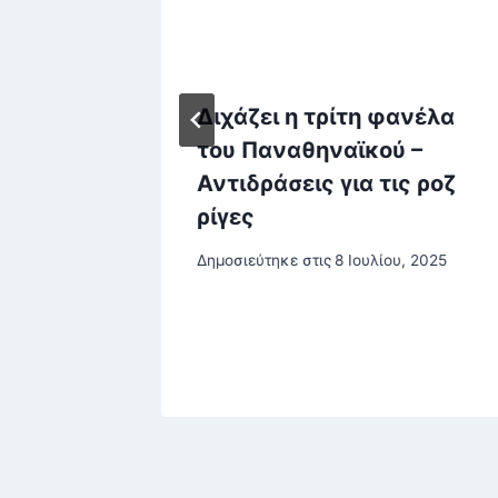
νά 3,5
Διχάζει η τρίτη φανέλα
έα
του Παναθηναϊκού –
Αντιδράσεις για τις ροζ
ραήλ
ρίγες
με το
Δημοσιεύτηκε στις
8 Ιουλίου, 2025
στου, 2025