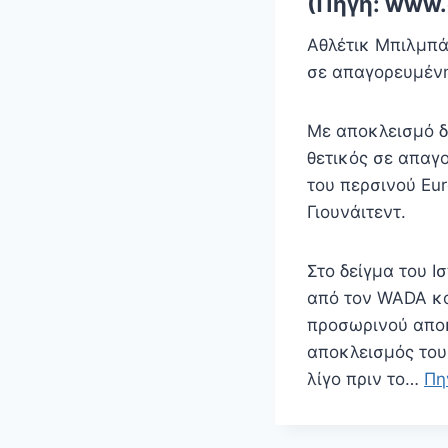
(Πηγή: www.
Αθλέτικ Μπιλμπά
σε απαγορευμέν
Με αποκλεισμό δ
θετικός σε απαγ
του περσινού Eu
Γιουνάιτεντ.
Στο δείγμα του 
από τον WADA κα
προσωρινού αποκ
αποκλεισμός του 
λίγο πριν το…
Πη