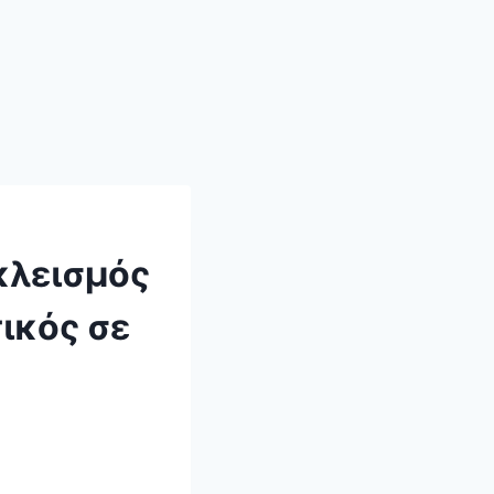
κλεισμός
τικός σε