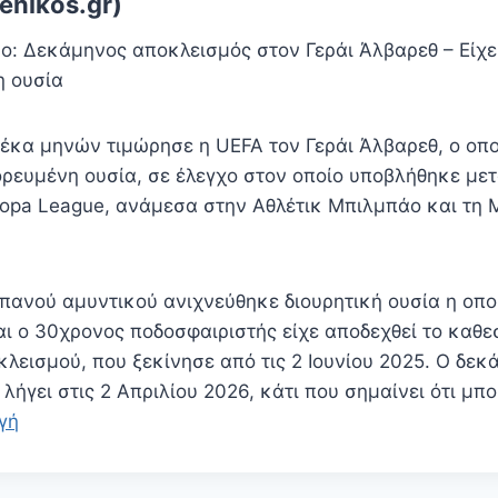
enikos.gr)
ο: Δεκάμηνος αποκλεισμός στον Γεράι Άλβαρεθ – Είχε 
η ουσία
έκα μηνών τιμώρησε η UEFA τον Γεράι Άλβαρεθ, ο οποί
ορευμένη ουσία, σε έλεγχο στον οποίο υποβλήθηκε μετ
ropa League, ανάμεσα στην Αθλέτικ Μπιλμπάο και τη
Ισπανού αμυντικού ανιχνεύθηκε διουρητική ουσία η οπ
ι ο 30χρονος ποδοσφαιριστής είχε αποδεχθεί το καθ
λεισμού, που ξεκίνησε από τις 2 Ιουνίου 2025. Ο δεκ
λήγει στις 2 Απριλίου 2026, κάτι που σημαίνει ότι μπ
γή