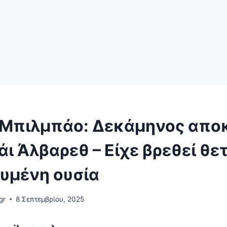
 Μπιλμπάο: Δεκάμηνος απο
άι Άλβαρεθ – Είχε βρεθεί θε
υμένη ουσία
gr
8 Σεπτεμβρίου, 2025