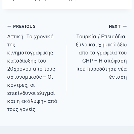
Πλοήγηση
PREVIOUS
NEXT
άρθρων
Αττική: Το χρονικό
Τουρκία / Επεισόδια,
της
ξύλο και χημικά έξω
κινηματογραφικής
από τα γραφεία του
καταδίωξης του
CHP – Η απόφαση
20χρονου από τους
που πυροδότησε νέα
αστυνομικούς – Οι
ένταση
κόντρες, οι
επικίνδυνοι ελιγμοί
και η «κάλυψη» από
τους γονείς