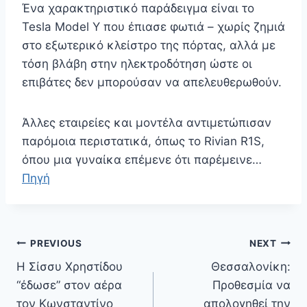
Ένα χαρακτηριστικό παράδειγμα είναι το
Tesla Model Y που έπιασε φωτιά – χωρίς ζημιά
στο εξωτερικό κλείστρο της πόρτας, αλλά με
τόση βλάβη στην ηλεκτροδότηση ώστε οι
επιβάτες δεν μπορούσαν να απελευθερωθούν.
Άλλες εταιρείες και μοντέλα αντιμετώπισαν
παρόμοια περιστατικά, όπως το Rivian R1S,
όπου μια γυναίκα επέμενε ότι παρέμεινε…
Πηγή
Πλοήγηση
PREVIOUS
NEXT
άρθρων
Η Σίσσυ Χρηστίδου
Θεσσαλονίκη:
“έδωσε” στον αέρα
Προθεσμία να
τον Κωνσταντίνο
απολογηθεί την