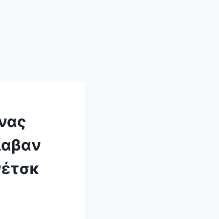
νας
λαβαν
νέτσκ