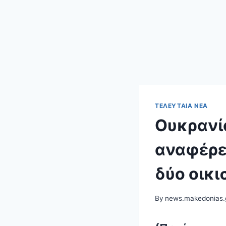
ΤΕΛΕΥΤΑΊΑ ΝΈΑ
Ουκρανί
αναφέρε
δύο οικ
By
news.makedonias.