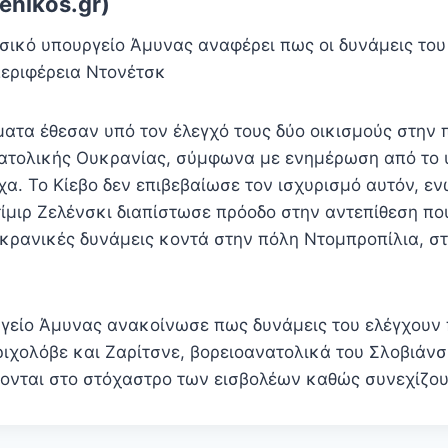
enikos.gr)
σικό υπουργείο Άμυνας αναφέρει πως οι δυνάμεις το
περιφέρεια Ντονέτσκ
ατα έθεσαν υπό τον έλεγχό τους δύο οικισμούς στην 
ατολικής Ουκρανίας, σύμφωνα με ενημέρωση από το 
α. Το Κίεβο δεν επιβεβαίωσε τον ισχυρισμό αυτόν, ε
ίμιρ Ζελένσκι διαπίστωσε πρόοδο στην αντεπίθεση πο
υκρανικές δυνάμεις κοντά στην πόλη Ντομπροπίλια, στ
γείο Άμυνας ανακοίνωσε πως δυνάμεις του ελέγχουν 
ιχολόβε και Ζαρίτσνε, βορειοανατολικά του Σλοβιάνσκ
κονται στο στόχαστρο των εισβολέων καθώς συνεχίζο