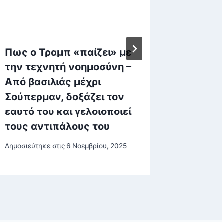
Πως ο Τραμπ «παίζει» με
Το Gem
την τεχνητή νοημοσύνη –
έγινε 
Από βασιλιάς μέχρι
προσω
Σούπερμαν, δοξάζει τον
και τις
εαυτό του και γελοιοποιεί
χρήστη
τους αντιπάλους του
Δημοσιεύτη
Δημοσιεύτηκε στις
6 Νοεμβρίου, 2025