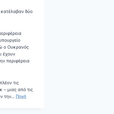
υ κατέλαβαν δύο
περιφέρεια
υπουργείο
νώ ο Oυκρανός
υ έχουν
ην περιφέρεια
πλέον τις
 – μιας από τις
υν την…
Πηγή