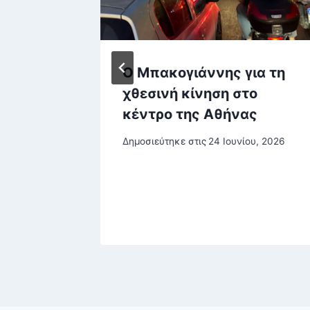
υ και
Ο Μπακογιάννης για τη
εστή
χθεσινή κίνηση στο
τυνομία
κέντρο της Αθήνας
Δημοσιεύτηκε στις
24 Ιουνίου, 2026
ρίου, 2025