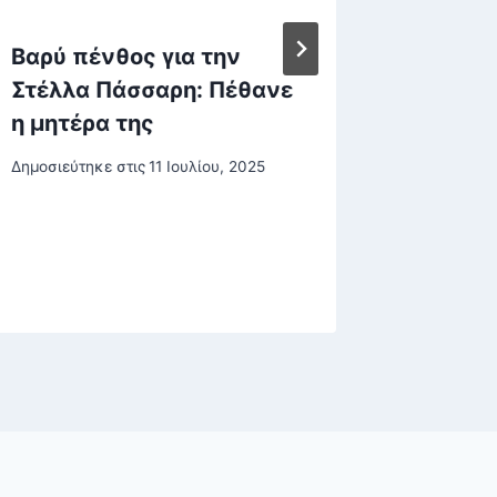
Βαρύ πένθος για την
Φουρνά
Στέλλα Πάσσαρη: Πέθανε
χωριό 
η μητέρα της
την ερ
τον δι
Δημοσιεύτηκε στις
11 Ιουλίου, 2025
-Μετά 
Δημοσιεύτη