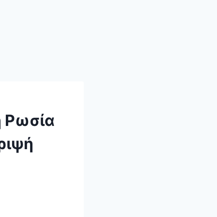
η Ρωσία
ρριψή