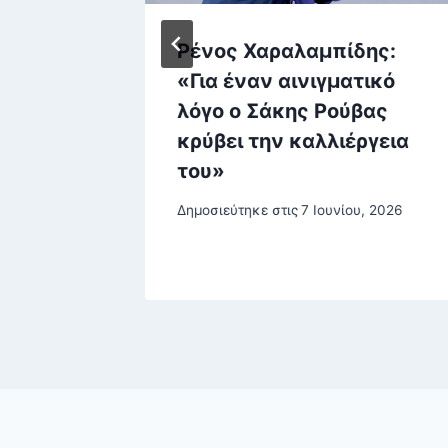
Ρένος Χαραλαμπίδης:
«Για έναν αινιγματικό
 στη
λόγο ο Σάκης Ρούβας
έο ΕΣΥ
κρύβει την καλλιέργεια
του»
Δημοσιεύτηκε στις
7 Ιουνίου, 2026
βρίου, 2025