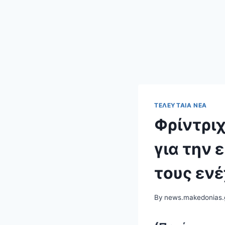
ΤΕΛΕΥΤΑΊΑ ΝΈΑ
Φρίντρι
για την 
τους ενέ
By
news.makedonias.