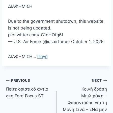
ΔΙΑΦΗΜΙΣΗ
Due to the government shutdown, this website
is not being updated.
pic.twitter.com/tC1oHOfg6I
— U.S. Air Force (@usairforce) October 1, 2025
ΔΙΑΦΗΜΙΣΗ…
Πηγή
Πλοήγηση
PREVIOUS
NEXT
άρθρων
Πείτε οριστικό αντίο
Κοινή δράση
στο Ford Focus ST
Μπιλιράκη –
Φαραντούρη για τη
Μονή Σινά – «Να μην