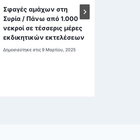
Σφαγές αμάχων στη
MyCoas
Συρία / Πάνω από 1.000
τις πε
νεκροί σε τέσσερις μέρες
καταγγ
εκδικητικών εκτελέσεων
αυθαιρ
Δημοσιεύτηκε στις
9 Μαρτίου, 2025
Δημοσιεύτη