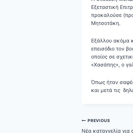
Εξεταστική Επιτ
προκαλούσε (πρ
Μητσοτάκη.
Εξάλλου ακόμα κ
επεισόδιο τον β
οποίος σε σχετικ
«Χασάπης», ο γαλ
Όπως ήταν σαφές
και μετά τις δη
Πλοήγηση
PREVIOUS
άρθρων
Νέα καταγγελία για 