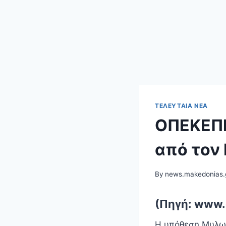
ΤΕΛΕΥΤΑΊΑ ΝΈΑ
ΟΠΕΚΕΠΕ
από τον
By
news.makedonias.
(Πηγή: www
Η υπόθεση Μυλων