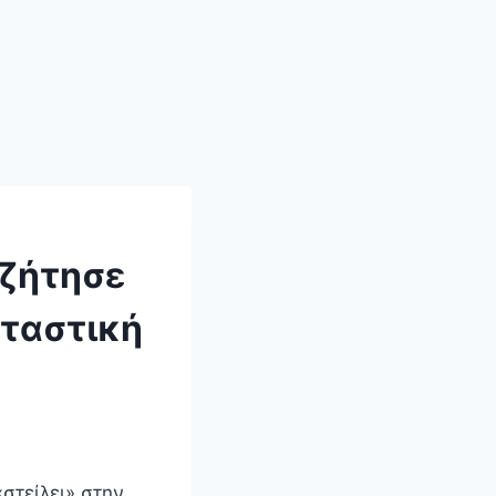
 ζήτησε
εταστική
στείλει» στην