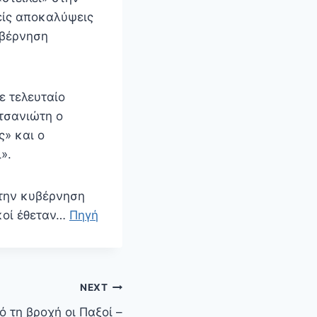
είς αποκαλύψεις
υβέρνηση
ε τελευταίο
τσανιώτη ο
ς» και ο
».
 την κυβέρνηση
κοί έθεταν…
Πηγή
NEXT
ό τη βροχή οι Παξοί –