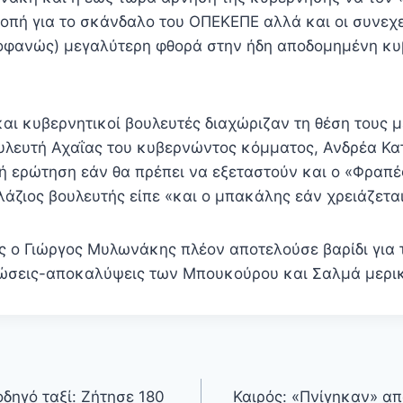
ροπή για το σκάνδαλο του ΟΠΕΚΕΠΕ αλλά και οι συνεχ
οφανώς) μεγαλύτερη φθορά στην ήδη αποδομημένη κ
αι κυβερνητικοί βουλευτές διαχώριζαν τη θέση τους μ
ουλευτή Αχαΐας του κυβερνώντος κόμματος, Ανδρέα Κα
ή ερώτηση εάν θα πρέπει να εξεταστούν και ο «Φραπέ
άζιος βουλευτής είπε «και ο μπακάλης εάν χρειάζεται
 ο Γιώργος Μυλωνάκης πλέον αποτελούσε βαρίδι για
λώσεις-αποκαλύψεις των Μπουκούρου και Σαλμά μερι
οδηγό ταξί: Ζήτησε 180
Καιρός: «Πνίγηκαν» απ