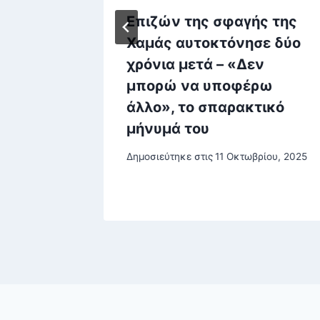
Επιζών της σφαγής της
ση
Χαμάς αυτοκτόνησε δύο
χρόνια μετά – «Δεν
του, 2025
μπορώ να υποφέρω
άλλο», το σπαρακτικό
μήνυμά του
Δημοσιεύτηκε στις
11 Οκτωβρίου, 2025