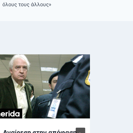
όλους τους άλλους»
Αναίρεση στην απόφαση
Υψηλή 