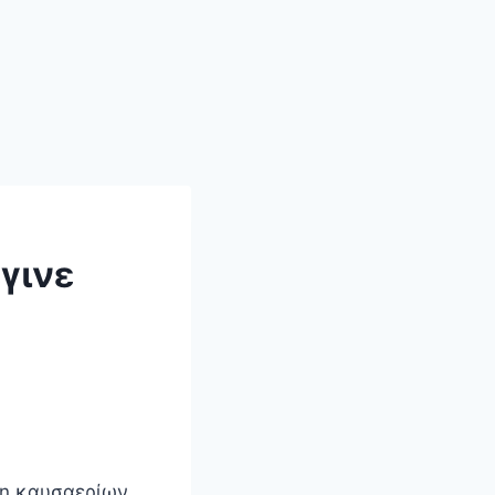
γινε
λη καυσαερίων,