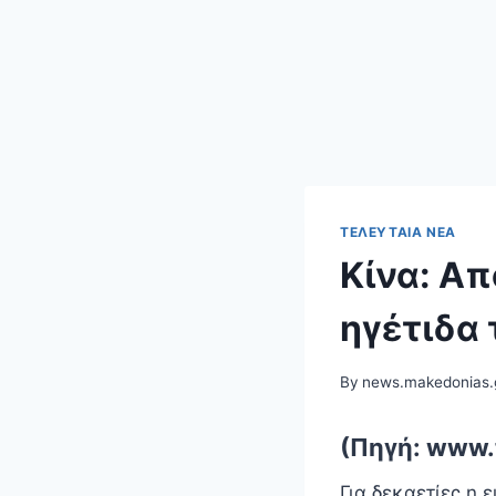
ΤΕΛΕΥΤΑΊΑ ΝΈΑ
Κίνα: Α
ηγέτιδα
By
news.makedonias.
(Πηγή: www.
Για δεκαετίες η