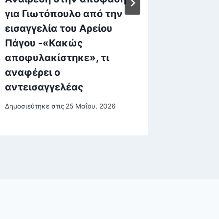
για Γιωτόπουλο από την
ρόφημα
εισαγγελία του Αρείου
στην μ
Πάγου -«Κακώς
την εμ
αποφυλακίστηκε», τι
σύμφων
αναφέρει ο
Δημοσιεύτη
αντεισαγγελέας
Δημοσιεύτηκε στις
25 Μαΐου, 2026