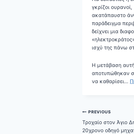
γκρίζοι ουρανοί
ακατάπαυστο άνθ
παράδειγμα περι
δείχνει μια διαφ
«ηλεκτροκράτος»
ισχύ της πάνω στ
Η μετάβαση αυτή
αποτυπώθηκαν στ
να καθαρίσει…
Π
Πλοήγηση
PREVIOUS
άρθρων
Τροχαίο στον Άγιο Δ
20χρονο οδηγό μηχα