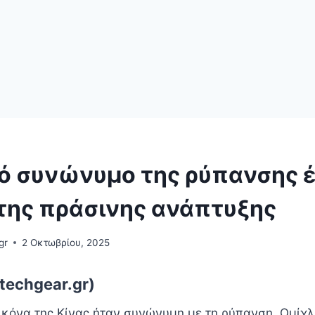
πό συνώνυμο της ρύπανσης έ
 της πράσινης ανάπτυξης
gr
2 Οκτωβρίου, 2025
techgear.gr)
 εικόνα της Κίνας ήταν συνώνυμη με τη ρύπανση. Ομίχ