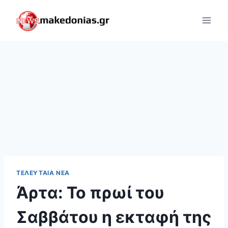
Skip
to
content
ΤΕΛΕΥΤΑΊΑ ΝΈΑ
Άρτα: Το πρωί του
Σαββάτου η εκταφή της