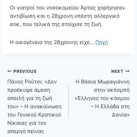
Οι γιατροί του νοσοκομείου Άρτας χορήγησαν
αντιβίωση και η 28χρονη υπέστη αλλεργικό
σοκ, που τελικά της στοίχισε τη ζωή.
Η οικογένεια της 28χρονης είχε…
Πηγή
Πλοήγηση
PREVIOUS
NEXT
άρθρων
Πάνος Ρούτσι: «Δεν
Η Βάσια Μωραγιάννη
προέκυψε άμεση
στην εκπομπή
απειλή για τη ζωή
«Έλληνες του κόσμου
του» – Η ανακοίνωση
– Η Ελλάδα στη
του Γενικού Κρατικού
Δανία»
Νίκαιας για τον
απεργό πείνας